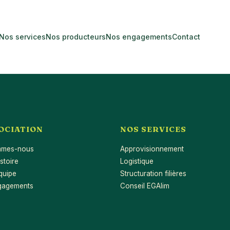
Nos services
Nos producteurs
Nos engagements
Contact
SOCIATION
NOS SERVICES
mmes-nous
Approvisionnement
stoire
Logistique
quipe
Structuration filières
gagements
Conseil EGAlim