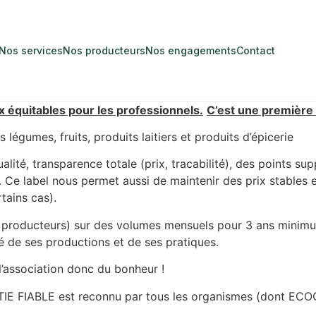
Nos services
Nos producteurs
Nos engagements
Contact
 équitables pour les professionnels.
C’est une première 
s légumes, fruits, produits laitiers et produits d’épicerie
lité, transparence totale (prix, tracabilité), des points su
. Ce label nous permet aussi de maintenir des prix stables
tains cas).
les producteurs) sur des volumes mensuels pour 3 ans minim
té de ses productions et de ses pratiques.
 l’association donc du bonheur !
TIE FIABLE est reconnu par tous les organismes (dont EC