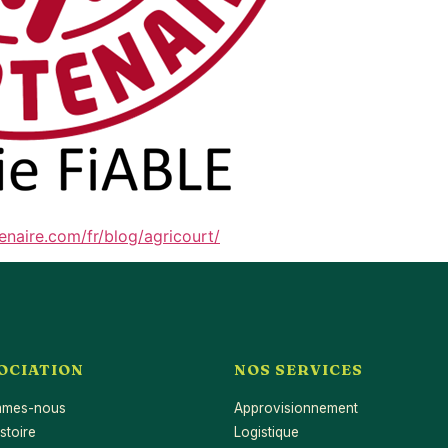
enaire.com/fr/blog/agricourt/
SOCIATION
NOS SERVICES
mmes-nous
Approvisionnement
stoire
Logistique